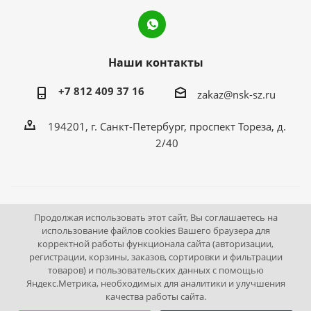
Наши контакты
+7 812 409 37 16
zakaz@nsk-sz.ru
194201, г. Санкт-Петербург, проспект Тореза, д.
2/40
2026 © Все права защищены «НСК Северо-Запад».
Продолжая использовать этот сайт, Вы соглашаетесь на
использование файлов cookies Вашего браузера для
Инструмент и оборудование для станций технического
корректной работы функционала сайта (авторизации,
осмотра.
регистрации, корзины, заказов, сортировки и фильтрации
Выгодные цены. Доставка по России.
товаров) и пользовательских данных с помощью
Яндекс.Метрика, необходимых для аналитики и улучшения
качества работы сайта.