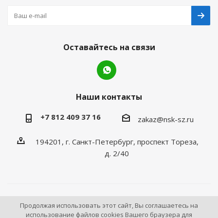
Оставайтесь на связи
Наши контакты
+7 812 409 37 16
zakaz@nsk-sz.ru
194201, г. Санкт-Петербург, проспект Тореза,
д. 2/40
2026 © Все права защищены «НСК Северо-Запад».
Продолжая использовать этот сайт, Вы соглашаетесь на
использование файлов cookies Вашего браузера для
Инструмент и оборудование для станций технического