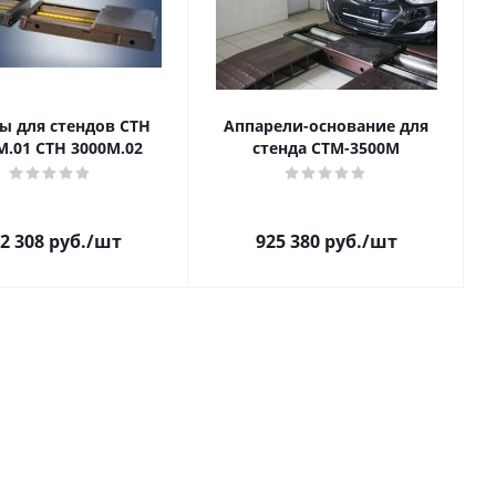
ы для стендов СТН
Аппарели-основание для
М.01 СТН 3000М.02
стенда СТМ-3500М
2 308
руб.
/шт
925 380
руб.
/шт