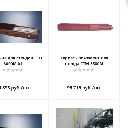
ние для стендов СТН
Каркас - ложемент для
3000М.01
стенда СТМ-3500М
4 893
руб.
/шт
99 716
руб.
/шт