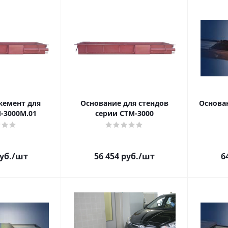
жемент для
Основание для стендов
Основа
-3000М.01
серии СТМ-3000
уб.
/шт
56 454
руб.
/шт
6