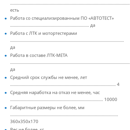
.......................................................................................................
есть
Работа со специализированным ПО «АВТОТЕСТ»
.................................................................... да
Работа с ЛТК и мотортестерами
..................................................................................................
да
Работа в составе ЛТК-МЕТА
.......................................................................................................
да
Средний срок службы не менее, лет
........................................................................................... 4
Средняя наработка на отказ не менее, час
................................................................................ 10000
Габаритные размеры не более, мм
.............................................................................................
360х350х170
Вес не более, кг.