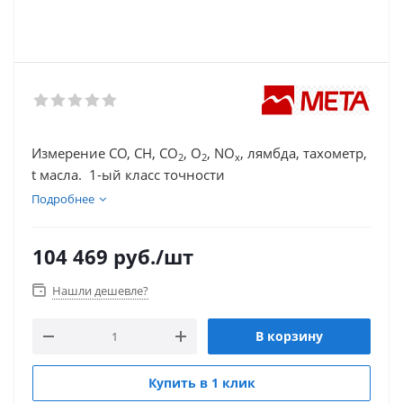
Измерение СО, СН, СО
, О
, NО
, лямбда, тахометр,
2
2
x
t масла. 1-ый класс точности
Подробнее
104 469
руб.
/шт
Нашли дешевле?
В корзину
Купить в 1 клик