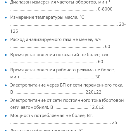
-1
Диапазон измерения частоты оборотов, мин
.......................................................................... 0-8000
Измерение температуры масла, °С
............................................................................................ 20-
125
Расход анализируемого газа не менее, л/ч
................................................................................ 60
Время установления показаний не более, сек.
.......................................................................... 60
Время установления рабочего режима не более,
мин. ............................................................. 30
Электропитание через БП от сети переменного тока,
В ........................................................... 220±22
Электропитание от сети постоянного тока (бортовой
сети автомобиля), В ............................ 12,6±2
Мощность потребляемая не более, Вт.
...................................................................................... 25
Диапазон рабочих температур, °С