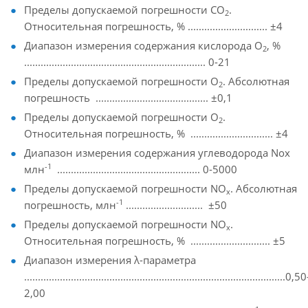
Пределы допускаемой погрешности СО
.
2
Относительная погрешность, % ............................. ±4
Диапазон измерения содержания кислорода O
, %
2
.................................................................. 0-21
Пределы допускаемой погрешности О
. Абсолютная
2
погрешность ......................................... ±0,1
Пределы допускаемой погрешности О
.
2
Относительная погрешность, % .............................. ±4
Диапазон измерения содержания углеводорода Nox
-1
млн
.................................................... 0-5000
Пределы допускаемой погрешности NО
. Абсолютная
x
-1
погрешность, млн
............................ ±50
Пределы допускаемой погрешности NО
.
x
Относительная погрешность, % ............................. ±5
Диапазон измерения λ-параметра
...............................................................................................0,50
2,00