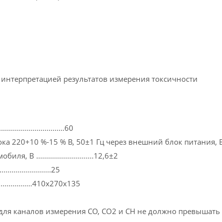
 интерпретацией результатов измерения токсичности
.........................60
 220+10 %-15 % В, 50±1 Гц через внешний блок питания, В ..
 .............................12,6±2
....................25
..............410х270х135
каналов измерения СО, СО2 и СН не должно превышать ..........