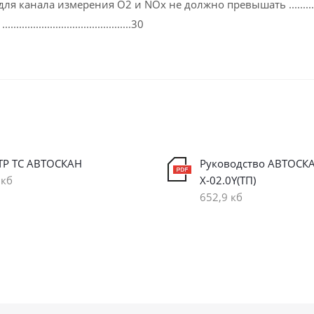
канала измерения О2 и NОх не должно превышать ...............
................................30
ТР ТС АВТОСКАН
Руководство АВТОСК
 кб
Х-02.0Y(ТП)
652,9 кб