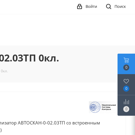
Войти
Поиск
2.03ТП 0кл.
0
0кл.
0
0
изатор АВТОСКАН-0-02.03ТП со встроенным
)