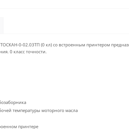
ОСКАН-0-02.03ТП (0 кл) со встроенным принтером предназн
ия. 0 класс точности.
бозаборника
бочей температуры моторного масла
троенном принтере