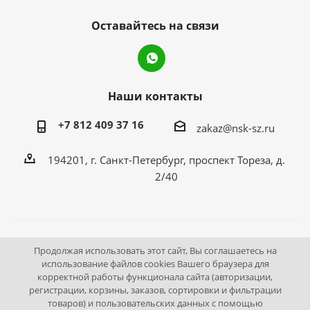
Оставайтесь на связи
Наши контакты
+7 812 409 37 16
zakaz@nsk-sz.ru
194201, г. Санкт-Петербург, проспект Тореза, д.
2/40
2026 © Все права защищены «НСК Северо-Запад».
Продолжая использовать этот сайт, Вы соглашаетесь на
использование файлов cookies Вашего браузера для
Инструмент и оборудование для станций технического
корректной работы функционала сайта (авторизации,
осмотра.
регистрации, корзины, заказов, сортировки и фильтрации
Выгодные цены. Доставка по России.
товаров) и пользовательских данных с помощью