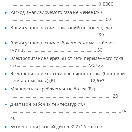
.......................................................................... 0-8000
Расход анализируемого газа не менее (л/ч)
................................................................................ 60
Время установления показаний не более (сек.)
.......................................................................... 30
Время установления рабочего режима не более
(мин.) ............................................................. 30
Электропитание через БП от сети переменного тока
(В) ........................................................... 220±22
Электропитание от сети постоянного тока (бортовой
сети автомобиля) (В) ............................ 12,6±2
Мощность потребляемая, не более (Вт)
...................................................................................... 20
Диапазон рабочих температур (°С)
.............................................................................................. 0-
40
Буквенно-цифровой дисплей 2х16 знаков с