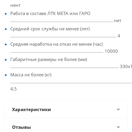
нент
Работа в составе ЛТК МЕТА или ГАРО
....................................................................................... нет
Средний срок службы не менее (лет)
.......................................................................................... 4
Средняя наработка на отказ не менее (час)
............................................................................... 10000
Габаритные размеры не более (мм)
...........................................................................................
Масса не более (кг)
.......................................................................................................
4,5
Характеристики
Отзывы