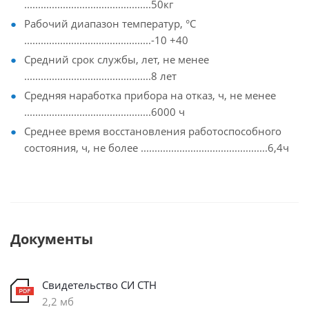
..............................................50кг
Рабочий диапазон температур, °С
..............................................-10 +40
Средний срок службы, лет, не менее
..............................................8 лет
Средняя наработка прибора на отказ, ч, не менее
..............................................6000 ч
Среднее время восстановления работоспособного
состояния, ч, не более ..............................................6,4ч
Документы
Свидетельство СИ СТН
2,2 мб