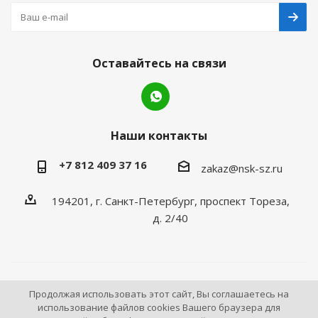
Оставайтесь на связи
Наши контакты
+7 812 409 37 16
zakaz@nsk-sz.ru
194201, г. Санкт-Петербург, проспект Тореза,
д. 2/40
2026 © Все права защищены «НСК Северо-Запад».
Продолжая использовать этот сайт, Вы соглашаетесь на
использование файлов cookies Вашего браузера для
Инструмент и оборудование для станций технического